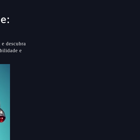
e:
t e descubra
bilidade e