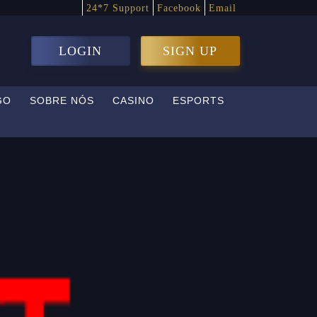
24*7 Support
Facebook
Email
LOGIN
SIGN UP
GO
SOBRE NÓS
CASINO
ESPORTS