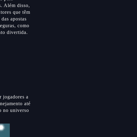
s. Além disso,
atores que têm
 das apostas
seguras, como
to divertida.
r jogadores a
anejamento até
o no universo