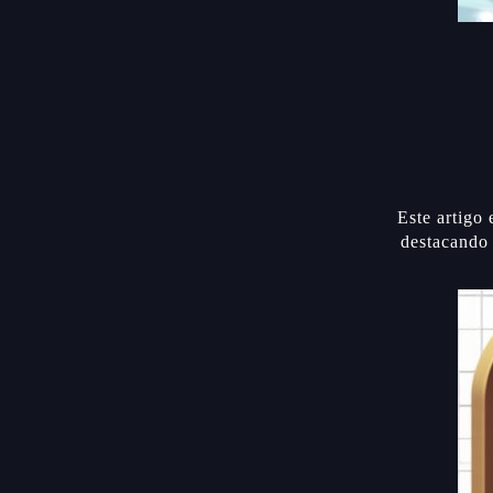
Este artigo 
destacando 