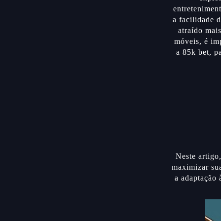
entreteniment
a facilidade 
atraído mai
móveis, é im
a 85k bet, p
Neste artigo
maximizar sua
a adaptação 