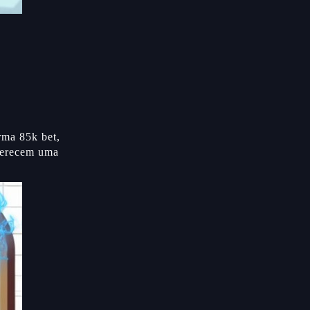
orma 85k bet,
oferecem uma